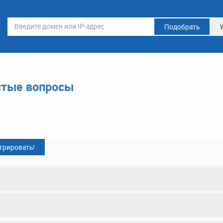
Подобрать
стые вопросы
трировать!