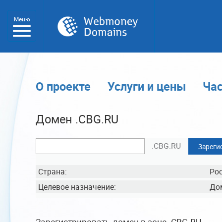
Меню
О проекте
Услуги и цены
Ча
Домен .CBG.RU
.CBG.RU
Зареги
Страна:
Ро
Целевое назначение:
До
Зарегистрировать домен в зоне .CBG.RU