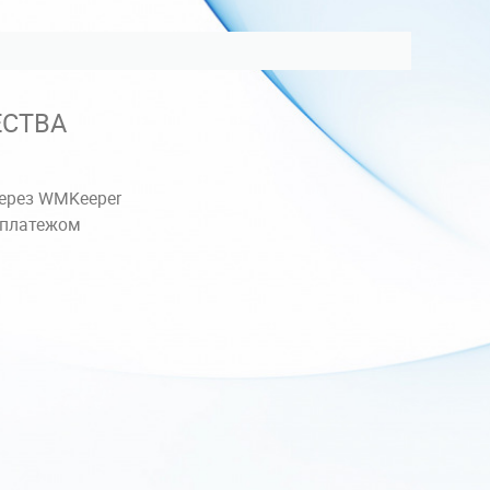
СТВА
ерез WMKeeper
 платежом