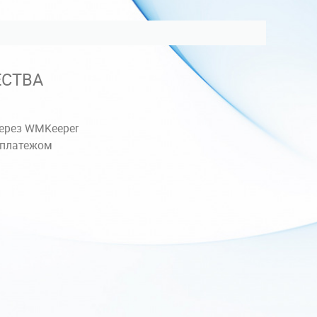
СТВА
ерез WMKeeper
 платежом